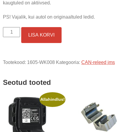
kaugtuled on aktiivsed.
PS! Vajalik, kui autol on originaaltuled ledid.
CAN
LISA KORVI
BUS
RELEE
kogus
Tootekood:
1605-WK008
Kategooria:
CAN-releed jms
Seotud tooted
Allahindlus!