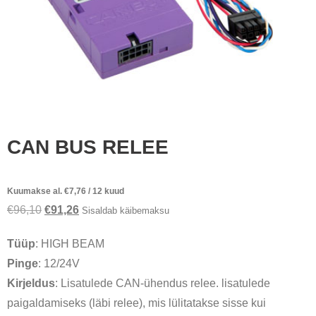
CAN BUS RELEE
Kuumakse al.
€
7,76
/ 12 kuud
Algne
Praegune
€
96,10
€
91,26
Sisaldab käibemaksu
hind
hind
Tüüp
: HIGH BEAM
oli:
on:
Pinge
: 12/24V
€96,10.
€91,26.
Kirjeldus
: Lisatulede CAN-ühendus relee. lisatulede
paigaldamiseks (läbi relee), mis lülitatakse sisse kui