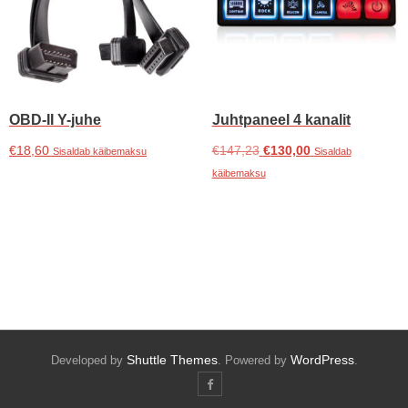
OBD-II Y-juhe
Juhtpaneel 4 kanalit
Algne
Praegune
€
18,60
€
147,23
€
130,00
Sisaldab käibemaksu
Sisaldab
hind
hind
käibemaksu
Lisa korvi
oli:
on:
Lisa korvi
€147,23.
€130,00.
Shuttle Themes
WordPress
Developed by
. Powered by
.