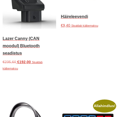
Häireleevendi
€
9,40
Sisaldab käibemaksu
Lisa korvi
Lazer Canny (CAN
moodul) Bluetooth
seadistus
Algne
Praegune
€
235,60
€
192,00
Sisaldab
hind
hind
käibemaksu
oli:
on:
Lisa korvi
€235,60.
€192,00.
Allahindlus!