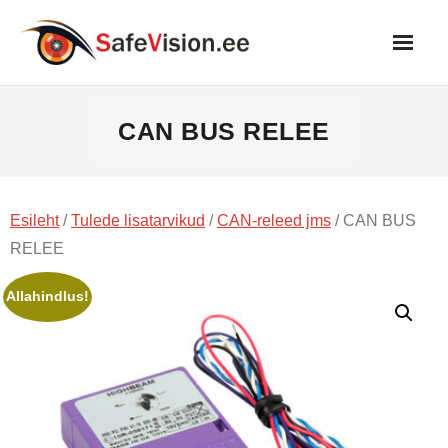
Skip
to
content
CAN BUS RELEE
Esileht
/
Tulede lisatarvikud
/
CAN-releed jms
/ CAN BUS
RELEE
Allahindlus!