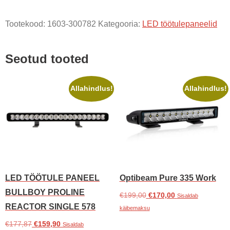
Work
Tootekood:
1603-300782
Kategooria:
LED töötulepaneelid
kogus
Seotud tooted
Allahindlus!
Allahindlus!
LED TÖÖTULE PANEEL
Optibeam Pure 335 Work
BULLBOY PROLINE
Algne
Praegune
€
199,00
€
170,00
Sisaldab
REACTOR SINGLE 578
hind
hind
käibemaksu
oli:
on:
Algne
Praegune
€
177,87
€
159,90
Sisaldab