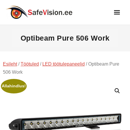
Skip
to
content
Optibeam Pure 506 Work
Esileht
/
Töötuled
/
LED töötulepaneelid
/ Optibeam Pure
506 Work
Allahindlus!