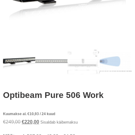
Optibeam Pure 506 Work
Kuumakse al.
€
10,93
/ 24 kuud
Algne
Praegune
€
249,00
€
220,00
Sisaldab käibemaksu
hind
hind