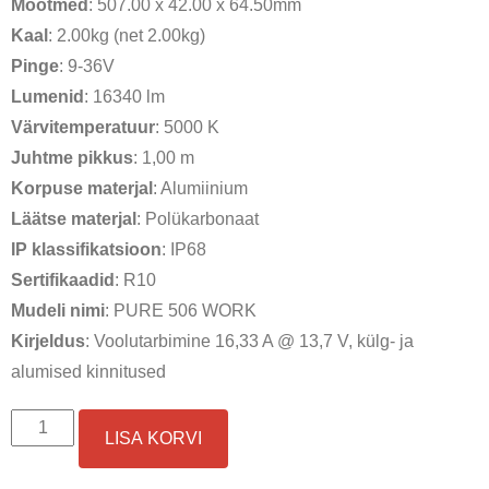
Mõõtmed
: 507.00 x 42.00 x 64.50mm
oli:
on:
Kaal
: 2.00kg (net 2.00kg)
€249,00.
€220,00.
Pinge
: 9-36V
Lumenid
: 16340 lm
Värvitemperatuur
: 5000 K
Juhtme pikkus
: 1,00 m
Korpuse materjal
: Alumiinium
Läätse materjal
: Polükarbonaat
IP klassifikatsioon
: IP68
Sertifikaadid
: R10
Mudeli nimi
: PURE 506 WORK
Kirjeldus
: Voolutarbimine 16,33 A @ 13,7 V, külg- ja
alumised kinnitused
Optibeam
LISA KORVI
Pure
506