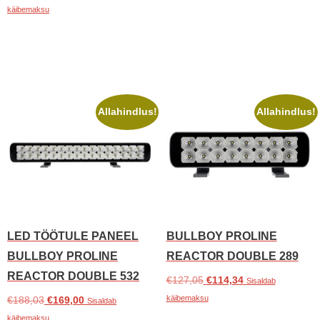
Lisa korvi
€199,00.
€170,00.
hind
hind
käibemaksu
oli:
on:
Lisa korvi
€177,87.
€159,90.
Allahindlus!
Allahindlus!
LED TÖÖTULE PANEEL
BULLBOY PROLINE
BULLBOY PROLINE
REACTOR DOUBLE 289
REACTOR DOUBLE 532
Algne
Praegune
€
127,05
€
114,34
Sisaldab
hind
hind
käibemaksu
Algne
Praegune
€
188,03
€
169,00
Sisaldab
oli:
on:
hind
hind
käibemaksu