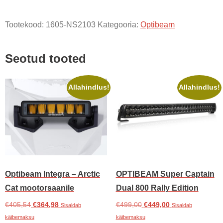
Dual
Tootekood:
1605-NS2103
Kategooria:
Optibeam
1000
Curved
kogus
Seotud tooted
Allahindlus!
Allahindlus!
Optibeam Integra – Arctic
OPTIBEAM Super Captain
Cat mootorsaanile
Dual 800 Rally Edition
Algne
Praegune
Algne
Praegune
€
405,54
€
364,98
€
499,00
€
449,00
Sisaldab
Sisaldab
hind
hind
hind
hind
käibemaksu
käibemaksu