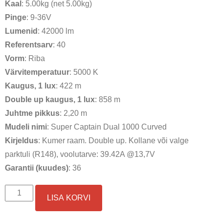
Kaal
: 5.00kg (net 5.00kg)
Pinge
: 9-36V
Lumenid
: 42000 lm
Referentsarv
: 40
Vorm
: Riba
Värvitemperatuur
: 5000 K
Kaugus, 1 lux
: 422 m
Double up kaugus, 1 lux
: 858 m
Juhtme pikkus
: 2,20 m
Mudeli nimi
: Super Captain Dual 1000 Curved
Kirjeldus
: Kumer raam. Double up. Kollane või valge
parktuli (R148), voolutarve: 39.42A @13,7V
Garantii (kuudes)
: 36
OPTIBEAM
LISA KORVI
Super
Captain